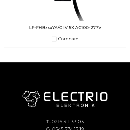
LF-FHBxxxYA/C IV 5X AC100-277V
Compare
T.
0216 311 33 03
G.
0545 574 15 19