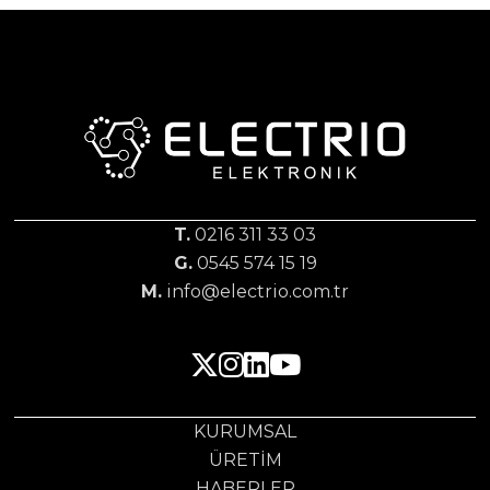
T.
0216 311 33 03
G.
0545 574 15 19
M.
info@electrio.com.tr
KURUMSAL
ÜRETIM
HABERLER