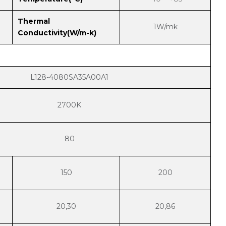
Thermal
1W/mk
Conductivity(W/m-k)
L128-4080SA35A00A1
2700K
80
150
200
20,30
20,86