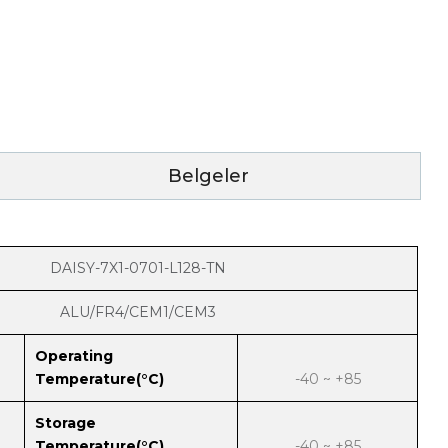
Belgeler
DAISY-7X1-0701-L128-TN
ALU/FR4/CEM1/CEM3
Operating
Temperature(°C)
-40 ~ +85
Storage
Temperature(°C)
-40 ~ +85