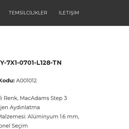
TEMSILCILIKLER
İLETIŞIM
Y-7X1-0701-L128-TN
 Kodu:
A001012
li Renk, MacAdams Step 3
en Aydınlatma
alzemesi: Alüminyum 1.6 mm,
onel Seçim