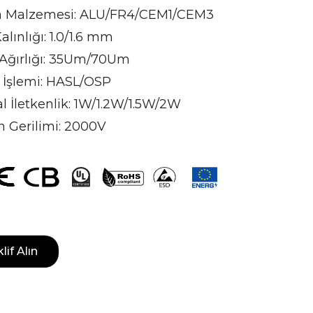
 Malzemesi: ALU/FR4/CEM1/CEM3
lınlığı: 1.0/1.6 mm
 Ağırlığı: 35Um/70Um
 İşlemi: HASL/OSP
l İletkenlik: 1W/1.2W/1.5W/2W
m Gerilimi: 2000V
lif Alın