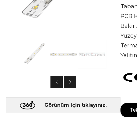
Taban
PCB Ka
Bakır
Yüzey
Terma
Yalıtı
Görünüm için tıklayınız.
Tek