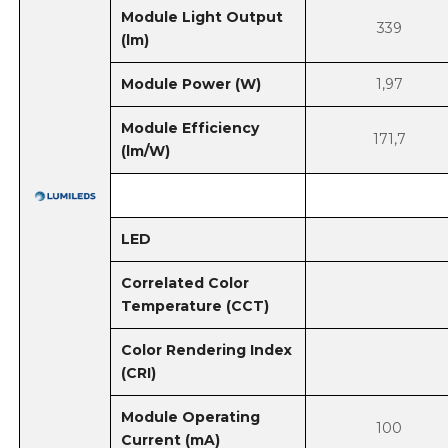
Module Light Output
339
(lm)
Module Power (W)
1,97
Module Efficiency
171,7
(lm/W)
LED
Correlated Color
Temperature (CCT)
Color Rendering Index
(CRI)
Module Operating
100
Current (mA)