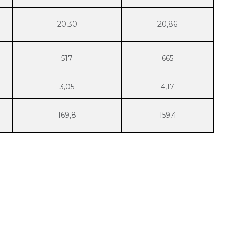
20,30
20,86
517
665
3,05
4,17
169,8
159,4