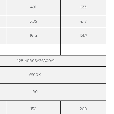
491
633
3,05
4,17
161,2
151,7
L128-4080SA35A00A1
6500K
80
150
200