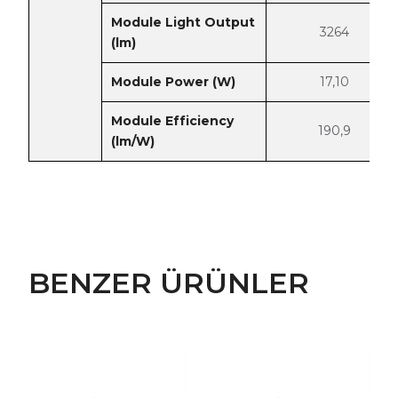
Module Light Output
3264
(lm)
Module Power (W)
17,10
Module Efficiency
190,9
(lm/W)
BENZER ÜRÜNLER