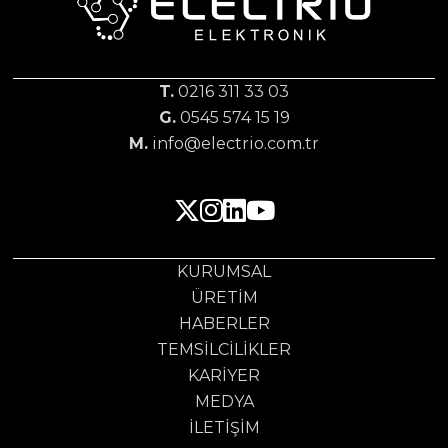
T.
0216 311 33 03
G.
0545 574 15 19
M.
info@electrio.com.tr
KURUMSAL
ÜRETIM
HABERLER
TEMSILCILIKLER
KARIYER
MEDYA
İLETIŞIM