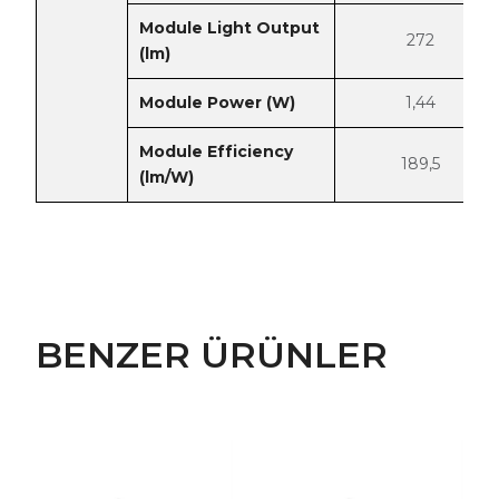
Module Light Output
272
(lm)
Module Power (W)
1,44
Module Efficiency
189,5
(lm/W)
BENZER ÜRÜNLER