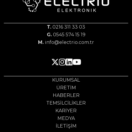
T.
0216 311 33 03
G.
0545 574 15 19
M.
info@electrio.com.tr
KURUMSAL
ÜRETIM
HABERLER
TEMSILCILIKLER
KARIYER
MEDYA
İLETIŞIM