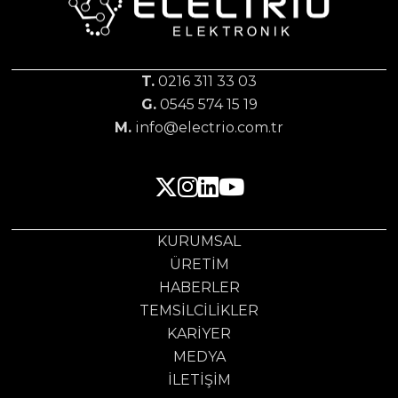
T.
0216 311 33 03
G.
0545 574 15 19
M.
info@electrio.com.tr
KURUMSAL
ÜRETIM
HABERLER
TEMSILCILIKLER
KARIYER
MEDYA
İLETIŞIM