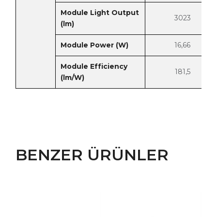
Module Light Output
3023
(lm)
Module Power (W)
16,66
Module Efficiency
181,5
(lm/W)
BENZER ÜRÜNLER